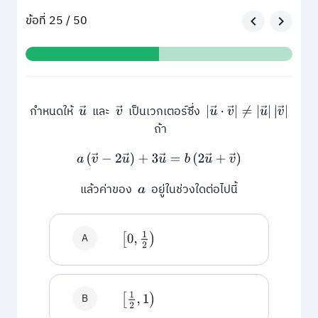
ข้อที่ 25 / 50
กำหนดให้
และ
เป็นเวกเตอร์ซึ่ง
u
→
v
→
|
u
→
⋅
v
→
|
≠
|
u
→
|
|
v
→
|
ถ้า
a
(
v
→
−
2
u
→
)
+
3
u
→
=
b
(
2
u
→
+
v
→
)
แล้วค่าของ
อยู่ในช่วงใดต่อไปนี้
a
A
[
0
,
1
2
)
B
[
1
2
,
1
)