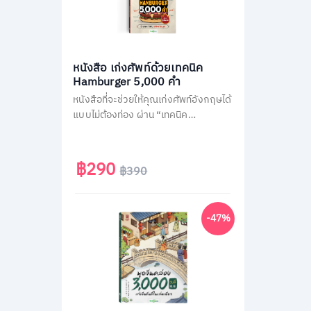
หนังสือ เก่งศัพท์ด้วยเทคนิค
Hamburger 5,000 คำ
หนังสือที่จะช่วยให้คุณเก่งศัพท์อังกฤษได้
แบบไม่ต้องท่อง ผ่าน “เทคนิค
Hamburger” ลัดจำศัพท์ทีเดียวเป็น
หมวด แตกยอดได้มากกว่า 30 คำ เปลี่ยน
คนพื้นฐานน้อยและคนไม่ชอบท่องจำ ให้
฿290
฿390
กลายเป็นคนพูดอังกฤษคล่อง
-47%