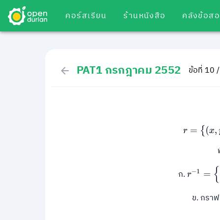
คอร์สเรียน
ร้านหนังสือ
คลังข้อส
PAT1 กรกฎาคม 2552
ข้อที่ 10 
r
=
{
r
−
1
=
{
(
x
,
y
ก.
ข. กรา