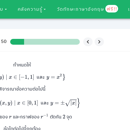
ฟรี!!
อบ
คลังความรู้
วัดทักษะภาษาอังกฤษ
/ 50
กำหนดให้
(
x
,
y
)
∣
x
∈
[
−
1
,
1
]
และ
y
=
x
2
}
แ
ล
ะ
พิจารณาข้อความต่อไปนี้
)
∣
x
∈
[
0
,
1
]
และ
y
=
±
|
x
|
}
แ
ล
ะ
ฟของ
และกราฟของ
ตัดกัน
จุด
r
r
−
1
2
ข้อใดต่อไปนี้ถูกต้อง