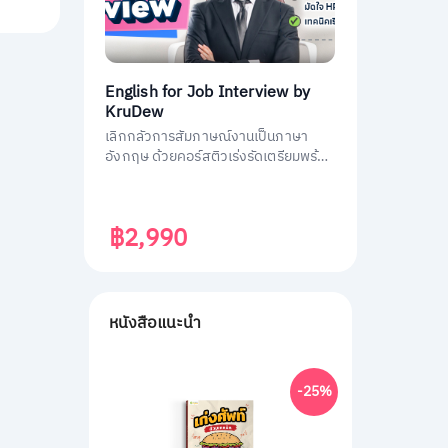
English for Job Interview by
KruDew
เลิกกลัวการสัมภาษณ์งานเป็นภาษา
อังกฤษ ด้วยคอร์สติวเร่งรัดเตรียมพร้อม
ประหยัดเวลา ได้งานชัวร์ ครูดิวเตรียม
คำถามที่เจอบ่อย วิธีการตอบมาครบหมด
แล้ว
฿2,990
หนังสือแนะนำ
-25%