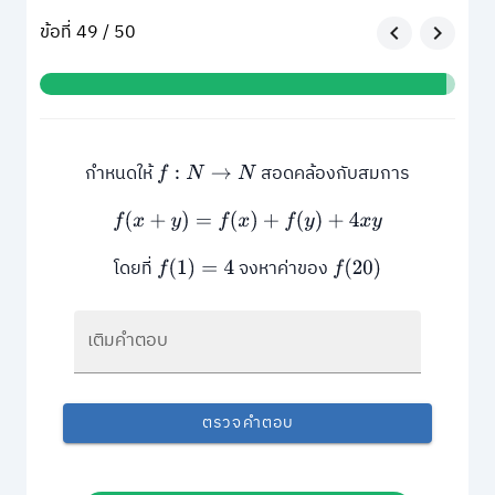
ข้อที่ 49 / 50
กำหนดให้
สอดคล้องกับสมการ
f
:
N
→
N
f
(
x
+
y
)
=
f
(
x
)
+
f
(
y
)
+
4
x
y
โดยที่
จงหาค่าของ
f
(
1
)
=
4
f
(
20
)
เติมคำตอบ
ตรวจคำตอบ