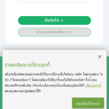
ข้อต่อไป
อ่านเฉลยละเอียด
รายละเอียดการใช้งานคุกกี้
เพื่อประโยชน์และประสบการณ์ที่ดีในการใช้งานเว็บไซต์ของ บริษัท โอเพ่นดูเรียน จํา
สงวนลิขสิทธิ์โดย บริษัท โอเพ่นดูเรียน จำกัด 2021 ©︎ OpenDurian
กัด
(“โอเพ่นดูเรียน”)
โอเพ่นดูเรียนจึงใช้คุกกี้บนเว็บไซต์ของบริษัท ทั้งนี้ คุณ
Co., Ltd.
สามารถศึกษาเพิ่มเติม เกี่ยวกับนโยบายคุกกี้ของโอเพ่นดูเรียนได้ที่
นโยบายคุกกี้
TOEIC® and TOEFL® are registered trademarks of Educational Testing
และคุณสามารถปฏิเสธคุกกี้ได้
Service (ETS).
This product is not endorsed or approved by ETS.
ยอมรับทั้งหมด
เงื่อนไขการใช้งาน
นโยบายความเป็นส่วนตัว
ติดต่อเรา