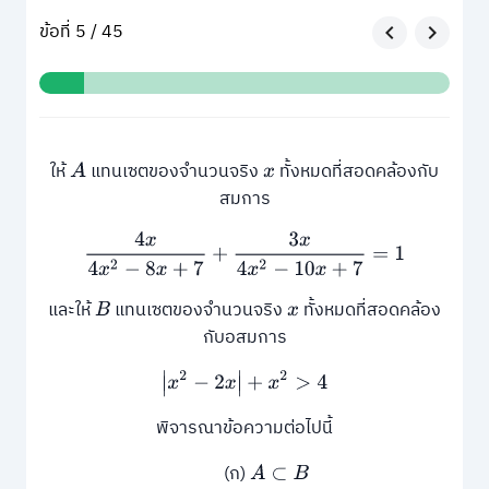
ข้อที่ 5 / 45
ให้
แทนเซตของจำนวนจริง
ทั้งหมดที่สอดคล้องกับ
A
x
สมการ
4
x
4
x
2
−
8
x
+
7
+
3
x
4
x
2
−
10
x
+
7
=
1
และให้
แทนเซตของจำนวนจริง
ทั้งหมดที่สอดคล้อง
B
x
กับอสมการ
|
x
2
−
2
x
|
+
x
2
>
4
พิจารณาข้อความต่อไปนี้
(ก)
A
⊂
B