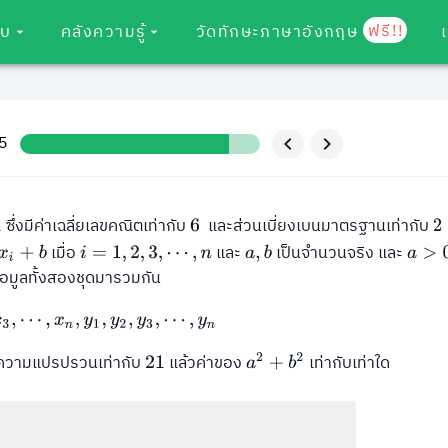
ฟรี!!
อบ
คลังความรู้
วัดทักษะภาษาอังกฤษ
45
ซึ่งมีค่าเฉลี่ยเลขคณิตเท่ากับ
และส่วนเบี่ยงเบนมาตรฐานเท่ากับ
1
6
2
เมื่อ
และ
เป็นจำนวนจริง และ
b
i
=
1
,
2
,
3
,
⋯
,
n
a
,
b
a
>
0
้อมูลทั้งสองชุดมารวมกัน
x
2
,
x
3
,
⋯
,
x
n
,
y
1
,
y
2
,
y
3
,
⋯
,
y
n
ความแปรปรวนเท่ากับ
แล้วค่าของ
เท่ากับเท่าใด
21
a
2
+
b
2