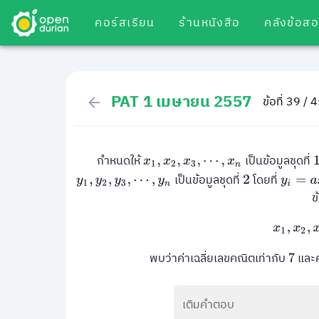
คอร์สเรียน
ร้านหนังสือ
คลังข้อส
PAT 1 เมษายน 2557
ข้อที่ 39 / 
กำหนดให้
เป็นข้อมูลชุดที่
x
1
,
x
2
,
x
3
,
⋯
,
x
n
เป็นข้อมูลชุดที่
โดยที่
y
1
,
y
2
,
y
3
,
⋯
,
y
n
2
y
i
=
a
x
i
+
ข
x
1
,
พบว่าค่าเฉลี่ยเลขคณิตเท่ากับ
และ
7
เติมคำตอบ