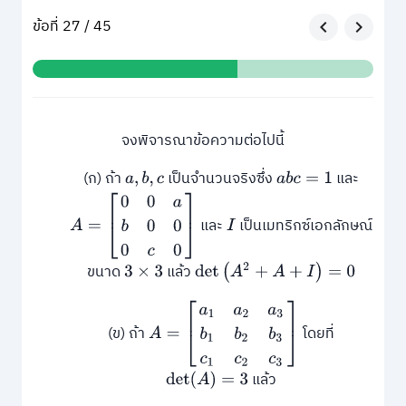
ข้อที่ 27 / 45
จงพิจารณาข้อความต่อไปนี้
(ก) ถ้า
เป็นจำนวนจริงซึ่ง
และ
a
,
b
,
c
a
b
c
=
1
A
=
[
0
0
a
b
0
0
0
c
0
]
และ
เป็นเมทริกซ์เอกลักษณ์
I
ขนาด
แล้ว
det
(
A
2
+
A
+
I
)
=
0
3
×
3
A
=
[
a
1
a
2
a
3
b
1
b
2
b
3
c
1
c
2
c
3
]
(ข) ถ้า
โดยที่
แล้ว
det
(
A
)
=
3
det
[
a
1
−
2
b
1
+
3
c
1
a
2
−
2
b
2
+
3
c
2
a
3
−
2
b
3
+
3
c
3
2
b
1
2
b