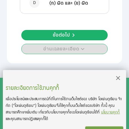
D
(ก) ผิด และ (ข) ผิด
ข้อต่อไป
อ่านเฉลยละเอียด
รายละเอียดการใช้งานคุกกี้
เพื่อประโยชน์และประสบการณ์ที่ดีในการใช้งานเว็บไซต์ของ บริษัท โอเพ่นดูเรียน จํา
สงวนลิขสิทธิ์โดย บริษัท โอเพ่นดูเรียน จำกัด 2021 ©︎ OpenDurian
กัด
(“โอเพ่นดูเรียน”)
โอเพ่นดูเรียนจึงใช้คุกกี้บนเว็บไซต์ของบริษัท ทั้งนี้ คุณ
Co., Ltd.
สามารถศึกษาเพิ่มเติม เกี่ยวกับนโยบายคุกกี้ของโอเพ่นดูเรียนได้ที่
นโยบายคุกกี้
TOEIC® and TOEFL® are registered trademarks of Educational Testing
และคุณสามารถปฏิเสธคุกกี้ได้
Service (ETS).
This product is not endorsed or approved by ETS.