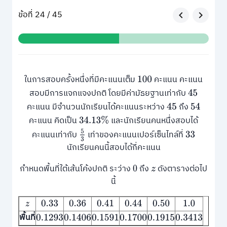
ข้อที่ 24 / 45
ในการสอบครั้งหนึ่งที่มีคะแนนเต็ม
คะแนน คะแนน
100
สอบมีการแจกแจงปกติ โดยมีค่ามัธยฐานเท่ากับ
45
คะแนน มีจำนวนนักเรียนได้คะแนนระหว่าง
ถึง
45
54
คะแนน คิดเป็น
และนักเรียนคนหนึ่งสอบได้
34.13
%
5
3
คะแนนเท่ากับ
เท่าของคะแนนเปอร์เซ็นไทล์ที่
33
นักเรียนคนนี้สอบได้กี่คะแนน
กำหนดพื้นที่ใต้เส้นโค้งปกติ ระว่าง
ถึง
ดังตารางต่อไป
0
z
นี้
z
0.33
0.36
0.41
0.44
0.50
1.0
พื้นที่
0.1293
0.1406
0.1591
0.1700
0.1915
0.3413