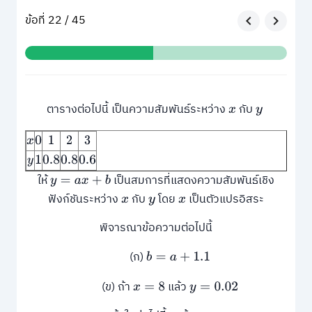
ข้อที่ 22 / 45
ตารางต่อไปนี้ เป็นความสัมพันธ์ระหว่าง
กับ
x
y
x
0
1
2
3
y
1
0.8
0.8
0.6
ให้
เป็นสมการที่แสดงความสัมพันธ์เชิง
y
=
a
x
+
b
ฟังก์ชันระหว่าง
กับ
โดย
เป็นตัวแปรอิสระ
x
y
x
พิจารณาข้อความต่อไปนี้
(ก)
b
=
a
+
1.1
(ข) ถ้า
แล้ว
x
=
8
y
=
0.02