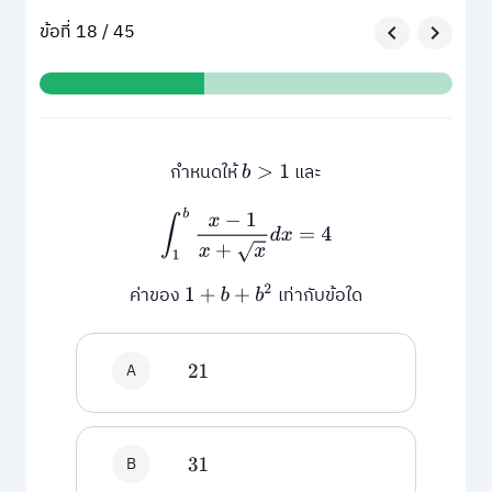
ข้อที่ 18 / 45
กำหนดให้
และ
b
>
1
∫
1
b
x
−
1
x
+
x
d
x
=
4
ค่าของ
เท่ากับข้อใด
1
+
b
+
b
2
A
21
B
31