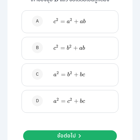
B
A
c
2
=
a
2
+
a
b
B
c
2
=
b
2
+
a
b
C
a
2
=
b
2
+
b
c
D
a
2
=
c
2
+
b
c
ข้อต่อไป