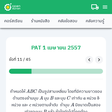
คอร์สเรียน
ร้านหนังสือ
คลังข้อสอบ
คลังความรู้
PAT 1 เมษายน 2557
ข้อที่ 11 / 45
กำหนดให้
เป็นรูปสามเหลี่ยม โดยที่มีความยาวของ
A
B
C
ด้านตรงข้ามมุม
มุม
และมุม
เท่ากับ
หน่วย
A
B
C
a
b
หน่วย และ
หน่วยตามลำดับ ถ้ามุม
มีขนาดเป็นสอง
c
A
เท่าของมุม
แล้ว ข้อใดต่อไปนี้ถูกต้อง