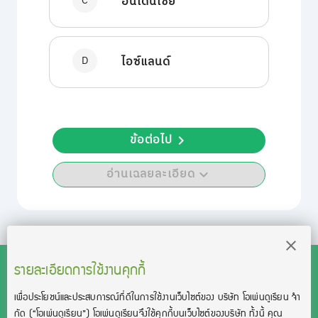
C
อินโดนีเซีย
D
ไอซ์แลนด์
ข้อต่อไป
อ่านเฉลยละเอียด
รายละเอียดการใช้งานคุกกี้
เพื่อประโยชน์และประสบการณ์ที่ดีในการใช้งานเว็บไซต์ของ บริษัท โอเพ่นดูเรียน จํา
สงวนลิขสิทธิ์โดย บริษัท โอเพ่นดูเรียน จำกัด 2021 ©︎ OpenDurian
กัด
(“โอเพ่นดูเรียน”)
โอเพ่นดูเรียนจึงใช้คุกกี้บนเว็บไซต์ของบริษัท ทั้งนี้ คุณ