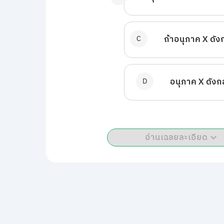
C
ถ้าอนุภาค X ดัง
D
อนุภาค X ดังก
อ่านเฉลยละเอียด