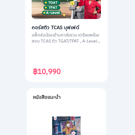
คอร์สติว TCAS บุฟเฟต์
แพ็คส่งน้องเข้ามหาลัยรวม เตรียมพร้อม
สอบ TCAS ติว TGAT/TPAT , A-Level
(วิชาสามัญ) , กสพท โดยติวเตอร์ผู้
เชี่ยวชาญทุกวิชา ประสบการณ์สูง
฿10,990
หนังสือแนะนำ