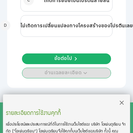
C
เกิดการย่อยเป็นโปรตีนสายสั้น
D
ไม่เกิดการเปลี่ยนแปลงทางโครงสร้างของโปรตีนเลย
ข้อต่อไป
อ่านเฉลยละเอียด
รายละเอียดการใช้งานคุกกี้
เพื่อประโยชน์และประสบการณ์ที่ดีในการใช้งานเว็บไซต์ของ บริษัท โอเพ่นดูเรียน จํา
สงวนลิขสิทธิ์โดย บริษัท โอเพ่นดูเรียน จำกัด 2021 ©︎ OpenDurian
กัด
(“โอเพ่นดูเรียน”)
โอเพ่นดูเรียนจึงใช้คุกกี้บนเว็บไซต์ของบริษัท ทั้งนี้ คุณ