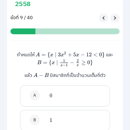
2558
ข้อที่ 9 / 40
กำหนดให้
และ
A
=
{
x
∣
3
x
2
+
5
x
−
12
<
0
}
B
=
{
x
∣
1
x
−
1
−
2
x
≥
0
}
แล้ว
มีสมาชิกที่เป็นจำนวนเต็มกี่ตัว
A
−
B
A
0
B
1