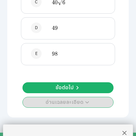
C
40
6
D
49
E
98
ข้อต่อไป
อ่านเฉลยละเอียด