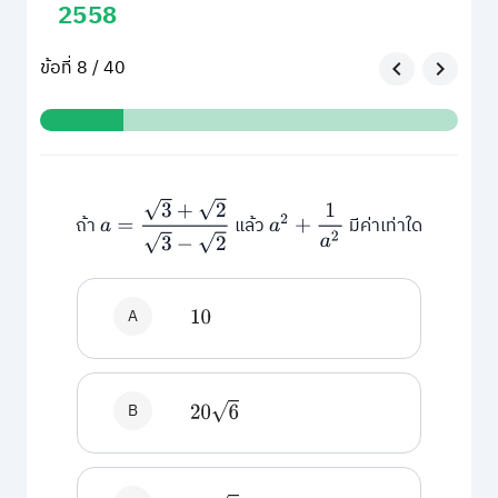
2558
ข้อที่ 8 / 40
a
=
3
+
2
3
−
2
a
2
+
1
a
2
ถ้า
แล้ว
มีค่าเท่าใด
A
10
B
20
6