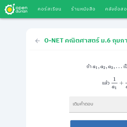
คอร์สเรียน
ร้านหนังสือ
คลังข้อส
O-NET คณิตศาสตร์ ม.6 กุมภา
ถ้า
เป
a
1
,
a
2
,
a
3
,
.
.
.
1
a
1
+
1
แล้ว
เติมคำตอบ