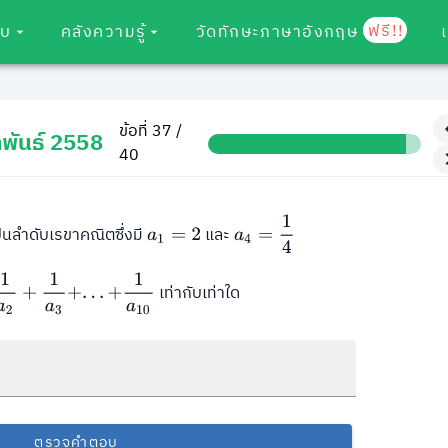
ฟรี!!
อบ
คลังความรู้
วัดทักษะภาษาอังกฤษ
ข้อที่ 37 /
พันธ์ 2558
40
a
4
=
1
4
็นลำดับเรขาคณิตซึ่งมี
และ
a
1
=
2
a
2
+
1
a
3
+
.
.
.
+
1
a
10
เท่ากับเท่าใด
ตรวจคำตอบ