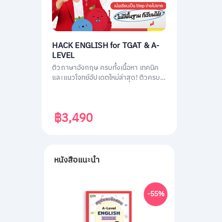
HACK ENGLISH for TGAT & A-
LEVEL
ติวภาษาอังกฤษ ครบทั้งเนื้อหา เทคนิค
และแนวโจทย์อัปเดตใหม่ล่าสุด! ติวครบ
ทุกพาร์ต พร้อมสอบทันที เก็บคะแนนเต็ม
ทั้ง TGAT1 หรือ TGAT ENG & A-LEVEL
ENG ติดมหาลัยได้ไม่ยาก!
฿3,490
หนังสือแนะนำ
-55%