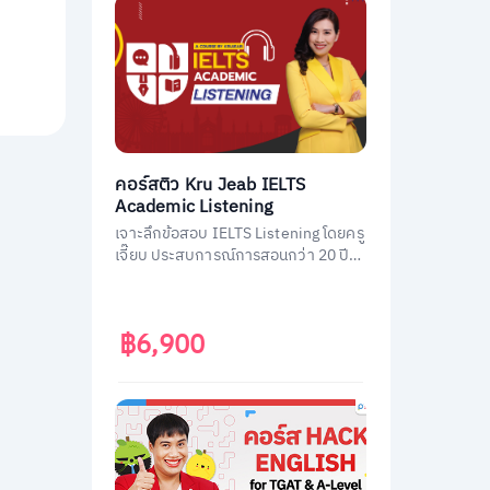
คอร์สติว Kru Jeab IELTS
Academic Listening
เจาะลึกข้อสอบ IELTS Listening โดยครู
เจี๊ยบ ประสบการณ์การสอนกว่า 20 ปี
พร้อมถ่ายทอดเทคนิคทำข้อสอบ IELTS
Listening ฉบับมืออาชีพ พิชิตคะแนนถึง
เป้า
฿6,900