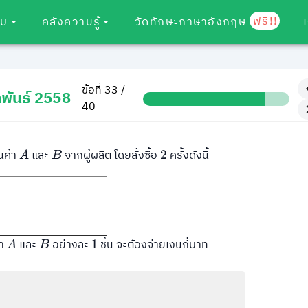
ฟรี!!
อบ
คลังความรู้
วัดทักษะภาษาอังกฤษ
ข้อที่ 33 /
พันธ์ 2558
40
ินค้า
และ
จากผู้ผลิต โดยสั่งซื้อ
ครั้งดังนี้
A
B
2
้า
และ
อย่างละ
ชิ้น จะต้องจ่ายเงินกี่บาท
A
B
1