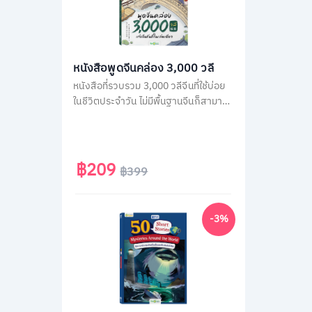
หนังสือพูดจีนคล่อง 3,000 วลี
หนังสือที่รวบรวม 3,000 วลีจีนที่ใช้บ่อย
ในชีวิตประจำวัน ไม่มีพื้นฐานจีนก็สามารถ
พูดได้ทันทีด้วยคำอ่านภาษาไทย โดยใน
เล่มจะเรียงลำดับวลีจีนตามคำแปลภาษา
ไทย เพื่อให้เปิดใช้ง่าย แค่คิดเป็นไทยก็พูด
จีนได้ทันที
฿209
฿399
-3%