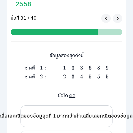
2558
ข้อที่ 31 / 40
ข้อมูลสองชุดดังนี้
ชุดที่
1
:
1
3
3
6
8
9
ชุดที่
2
:
2
3
4
5
5
5
่
ช
ุ
ด
ท
ี
่
ช
ุ
ด
ท
ี
ข้อใด
ผิด
ฉลี่ยเลคณิตของข้อมูลุดที่
มากกว่าค่าเฉลี่ยเลขคณิตของข้อมูลช
1