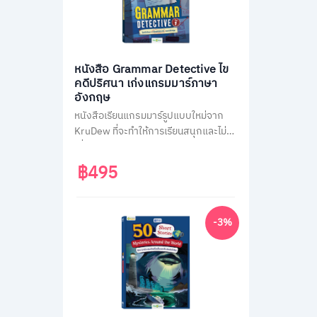
หนังสือ Grammar Detective ไข
คดีปริศนา เก่งแกรมมาร์ภาษา
อังกฤษ
หนังสือเรียนแกรมมาร์รูปแบบใหม่จาก
KruDew ที่จะทำให้การเรียนสนุกและไม่น่า
เบื่อ ด้วยธีมสืบสวนสอบสวน ผู้เรียนจะได้
สวมบทนักสืบ ไขคดีปริศนาไปพร้อมกับ
฿495
การเรียนรู้หลักแกรมมาร์ที่ครอบคลุม
เนื้อหาสำคัญถึง 14 หัวข้อ พร้อมแบบ
ฝึกหัดทบทวนความเข้าใจมากกว่า 400
-3%
ข้อ