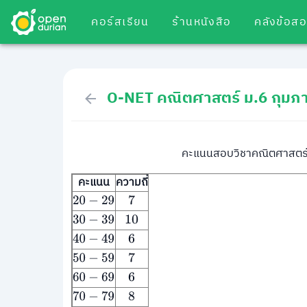
คอร์สเรียน
ร้านหนังสือ
คลังข้อส
O-NET คณิตศาสตร์ ม.6 กุมภา
คะแนนสอบวิชาคณิตศาสตร์ขอ
คะแนน
ความถี่
20
−
29
7
30
−
39
10
40
−
49
6
50
−
59
7
60
−
69
6
70
−
79
8