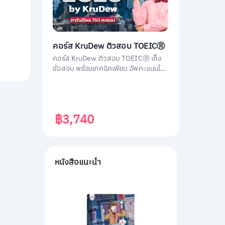
คอร์ส KruDew ติวสอบ TOEICⓇ
คอร์ส KruDew ติวสอบ TOEICⓇ เก็ง
ข้อสอบ พร้อมเทคนิคเพียบ อัพคะแนนได้
พุ่งพรวด ในเวลาไม่ถึงเดือน!
฿3,740
หนังสือแนะนำ