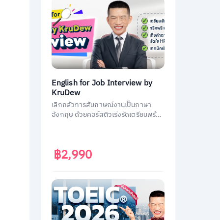
English for Job Interview by
KruDew
เลิกกลัวการสัมภาษณ์งานเป็นภาษา
อังกฤษ ด้วยคอร์สติวเร่งรัดเตรียมพร้อม
ประหยัดเวลา ได้งานชัวร์ ครูดิวเตรียม
คำถามที่เจอบ่อย วิธีการตอบมาครบหมด
แล้ว
฿2,990