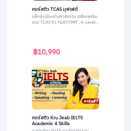
คอร์สติว TCAS บุฟเฟต์
แพ็คส่งน้องเข้ามหาลัยรวม เตรียมพร้อม
สอบ TCAS ติว TGAT/TPAT , A-Level
(วิชาสามัญ) , กสพท โดยติวเตอร์ผู้
เชี่ยวชาญทุกวิชา ประสบการณ์สูง
฿10,990
คอร์สติว Kru Jeab IELTS
Academic 4 Skills
คอร์สเรียน IELTS ออนไลน์ ติวสอบ