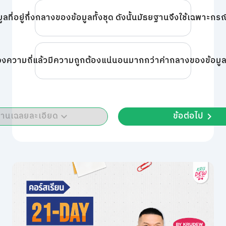
ที่อยู่กึ่งกลางของข้อมูลทั้งชุด ดังนั้นมัธยฐานจึงใช้เฉพาะกรณีท
งความถี่แล้วมีความถูกต้องแน่นอนมากกว่าค่ากลางของข้อมูลชุด
่านเฉลยละเอียด
ข้อต่อไป