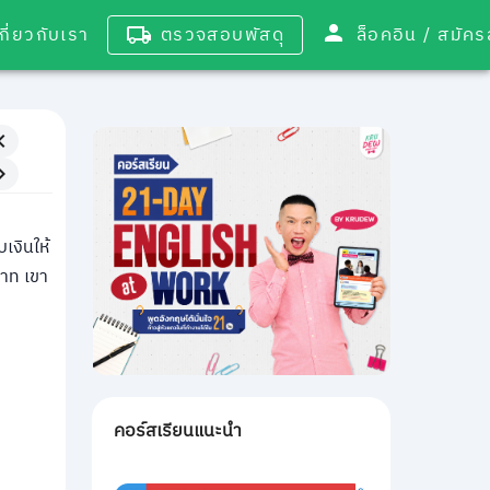
เกี่ยวกับเรา
ตรวจสอบพัสดุ
ล็อคอิน / 
งินให้
าท เขา
คอร์สเรียนแนะนำ