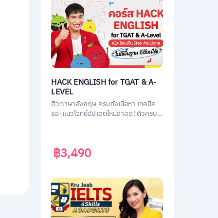
HACK ENGLISH for TGAT & A-
LEVEL
ติวภาษาอังกฤษ ครบทั้งเนื้อหา เทคนิค
และแนวโจทย์อัปเดตใหม่ล่าสุด! ติวครบ
ทุกพาร์ต พร้อมสอบทันที เก็บคะแนนเต็ม
ทั้ง TGAT1 หรือ TGAT ENG & A-LEVEL
ENG ติดมหาลัยได้ไม่ยาก!
฿3,490