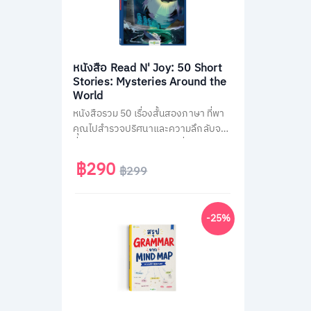
หนังสือ Read N' Joy: 50 Short
Stories: Mysteries Around the
World
หนังสือรวม 50 เรื่องสั้นสองภาษา ที่พา
คุณไปสำรวจปริศนาและความลึกลับจาก
ทั่วโลก เช่น พีระมิด, เอเลียนที่ Area 51
และสามเหลี่ยมเบอร์มิวด้า อ่านง่าย จบใน
฿290
฿299
หน้าเดียว พร้อม QR Code ฟังเสียง
เจ้าของภาษา และคำศัพท์สำคัญกว่า
1,500 คำ ช่วยพัฒนาทักษะอ่าน-ฟัง
-25%
ภาษาอังกฤษได้อย่างสนุกสนาน เหมาะ
สำหรับผู้ที่ชอบเรื่องลึกลับและต้องการ
ฝึกภาษาในเวลาเดียวกัน