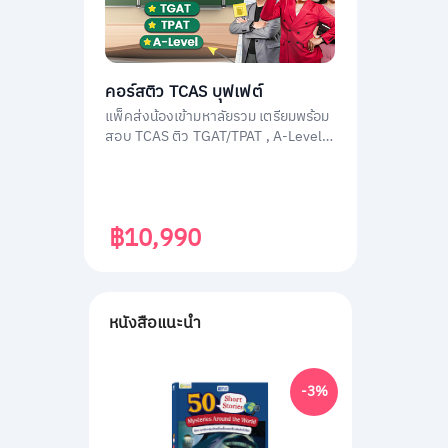
คอร์สติว TCAS บุฟเฟต์
แพ็คส่งน้องเข้ามหาลัยรวม เตรียมพร้อม
สอบ TCAS ติว TGAT/TPAT , A-Level
(วิชาสามัญ) , กสพท โดยติวเตอร์ผู้
เชี่ยวชาญทุกวิชา ประสบการณ์สูง
฿10,990
หนังสือแนะนำ
-3%