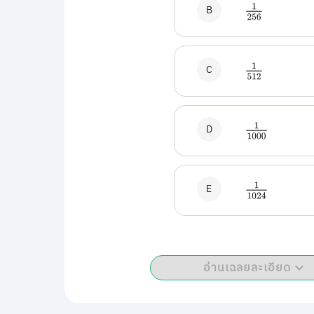
B
1
256
C
1
512
D
1
1000
E
1
1024
อ่านเฉลยละเอียด