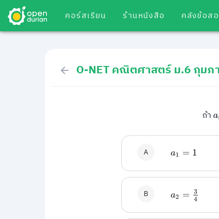
คอร์สเรียน
ร้านหนังสือ
คลังข้อส
O-NET คณิตศาสตร์ ม.6 กุมภา
a
ถ้า
A
a
1
=
1
B
a
2
=
3
4