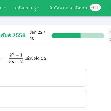
ฟรี!!
อบ
คลังความรู้
วัดทักษะภาษาอังกฤษ
ข้อที่ 22 /
พันธ์ 2558
40
n
=
2
n
−
1
3
n
−
2
แล้วข้อใด
ผิด