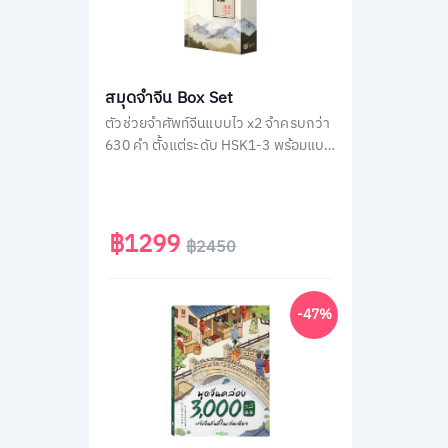
สมุดจำจีน Box Set
ตัวช่วยจำศัพท์จีนแบบไว x2 จำครบกว่า
630 คำ ตั้งแต่ระดับ HSK1-3 พร้อมแบบ
ฝึกหัด และแผ่นพับฉบับพกพา
฿1299
฿2450
-47%