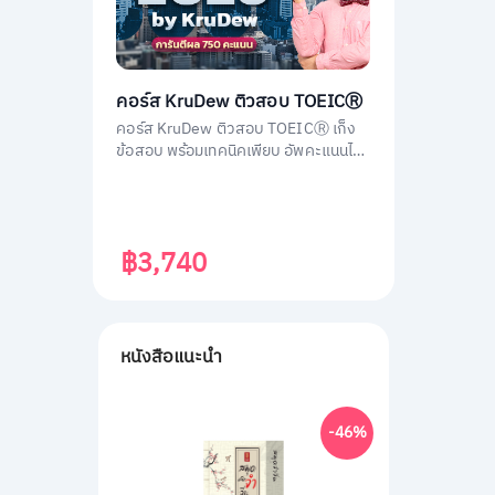
คอร์ส KruDew ติวสอบ TOEICⓇ
คอร์ส KruDew ติวสอบ TOEICⓇ เก็ง
ข้อสอบ พร้อมเทคนิคเพียบ อัพคะแนนได้
พุ่งพรวด ในเวลาไม่ถึงเดือน!
฿3,740
หนังสือแนะนำ
-46%