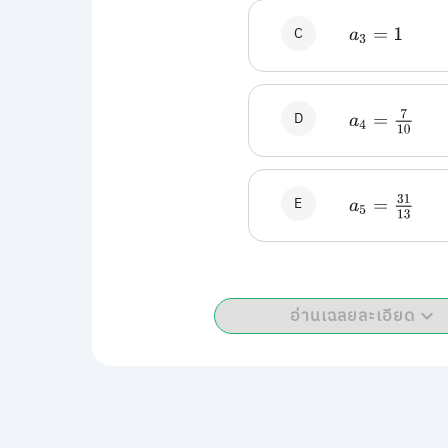
C
a
3
=
1
D
a
4
=
7
10
E
a
5
=
31
13
อ่านเฉลยละเอียด