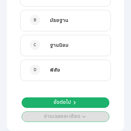
B
มัธยฐาน
C
ฐานนิยม
D
พิสัย
ข้อต่อไป
อ่านเฉลยละเอียด