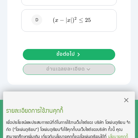
D
(
x
−
|
x
|
)
2
≤
25
ข้อต่อไป
อ่านเฉลยละเอียด
รายละเอียดการใช้งานคุกกี้
เพื่อประโยชน์และประสบการณ์ที่ดีในการใช้งานเว็บไซต์ของ บริษัท โอเพ่นดูเรียน จํา
สงวนลิขสิทธิ์โดย บริษัท โอเพ่นดูเรียน จำกัด 2021 ©︎ OpenDurian
กัด
(“โอเพ่นดูเรียน”)
โอเพ่นดูเรียนจึงใช้คุกกี้บนเว็บไซต์ของบริษัท ทั้งนี้ คุณ
Co., Ltd.
สามารถศึกษาเพิ่มเติม เกี่ยวกับนโยบายคุกกี้ของโอเพ่นดูเรียนได้ที่
นโยบายคุกกี้