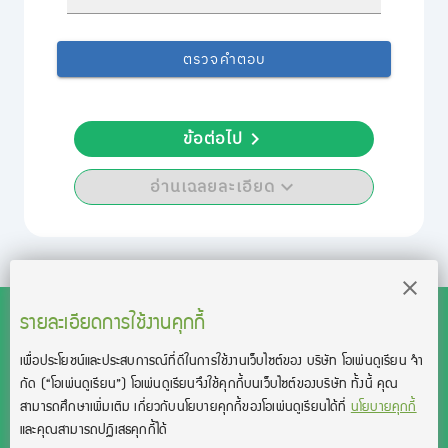
ตรวจคำตอบ
ข้อต่อไป
อ่านเฉลยละเอียด
รายละเอียดการใช้งานคุกกี้
เพื่อประโยชน์และประสบการณ์ที่ดีในการใช้งานเว็บไซต์ของ บริษัท โอเพ่นดูเรียน จํา
สงวนลิขสิทธิ์โดย บริษัท โอเพ่นดูเรียน จำกัด 2021 ©︎ OpenDurian
กัด
(“โอเพ่นดูเรียน”)
โอเพ่นดูเรียนจึงใช้คุกกี้บนเว็บไซต์ของบริษัท ทั้งนี้ คุณ
Co., Ltd.
สามารถศึกษาเพิ่มเติม เกี่ยวกับนโยบายคุกกี้ของโอเพ่นดูเรียนได้ที่
นโยบายคุกกี้
TOEIC® and TOEFL® are registered trademarks of Educational Testing
และคุณสามารถปฏิเสธคุกกี้ได้
Service (ETS).