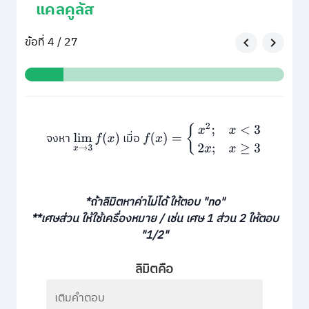
แคลคูลัส
ข้อที่ 4 / 27
f
(
x
)
=
{
x
2
;
x
<
3
2
x
;
x
≥
3
จงหา
เมื่อ
lim
x
→
3
f
(
x
)
*ถ้าลิมิตหาค่าไม่ได้ ให้ตอบ "no"
**เศษส่วน ให้ใช้เครื่องหมาย / เช่น เศษ 1 ส่วน 2 ให้ตอบ
"1/2"
ลิมิตคือ
เติมคำตอบ