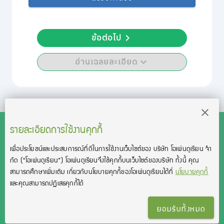
ข้อต่อไป
อ่านเฉลยละเอียด
รายละเอียดการใช้งานคุกกี้
เพื่อประโยชน์และประสบการณ์ที่ดีในการใช้งานเว็บไซต์ของ บริษัท โอเพ่นดูเรียน จํา
สงวนลิขสิทธิ์โดย บริษัท โอเพ่นดูเรียน จำกัด 2021 ©︎ OpenDurian
กัด
(“โอเพ่นดูเรียน”)
โอเพ่นดูเรียนจึงใช้คุกกี้บนเว็บไซต์ของบริษัท ทั้งนี้ คุณ
Co., Ltd.
สามารถศึกษาเพิ่มเติม เกี่ยวกับนโยบายคุกกี้ของโอเพ่นดูเรียนได้ที่
นโยบายคุกกี้
TOEIC® and TOEFL® are registered trademarks of Educational Testing
และคุณสามารถปฏิเสธคุกกี้ได้
Service (ETS).
This product is not endorsed or approved by ETS.
ยอมรับทั้งหมด
เงื่อนไขการใช้งาน
นโยบายความเป็นส่วนตัว
ติดต่อเรา