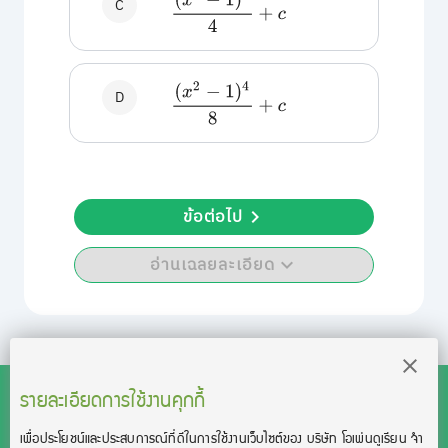
(
x
2
−
1
)
4
4
+
c
C
(
x
2
−
1
)
4
8
+
c
D
ข้อต่อไป
อ่านเฉลยละเอียด
รายละเอียดการใช้งานคุกกี้
เพื่อประโยชน์และประสบการณ์ที่ดีในการใช้งานเว็บไซต์ของ บริษัท โอเพ่นดูเรียน จํา