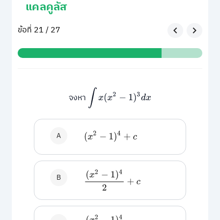
แคลคูลัส
ข้อที่ 21 / 27
∫
x
(
x
2
−
1
)
3
d
x
จงหา
A
(
x
2
−
1
)
4
+
c
(
x
2
−
1
)
4
2
+
c
B