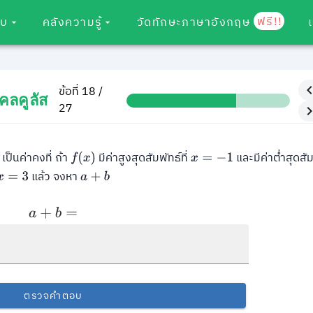
ฟรี!!
อบ
คลังความรู้
วัดทักษะภาษาอังกฤษ
ข้อที่ 18 /
คลคูลัส
27
เป็นค่าคงที่ ถ้า
มีค่าสูงสุดสัมพัทธ์ที่
และมีค่าต่ำสุดสัมพ
f
(
x
)
x
=
−
1
แล้ว จงหา
x
=
3
a
+
b
a
+
b
=
ตรวจคำตอบ