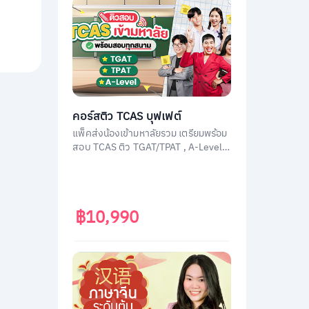
คอร์สติว TCAS บุฟเฟต์
แพ็คส่งน้องเข้ามหาลัยรวม เตรียมพร้อม
สอบ TCAS ติว TGAT/TPAT , A-Level
(วิชาสามัญ) , กสพท โดยติวเตอร์ผู้
เชี่ยวชาญทุกวิชา ประสบการณ์สูง
฿10,990