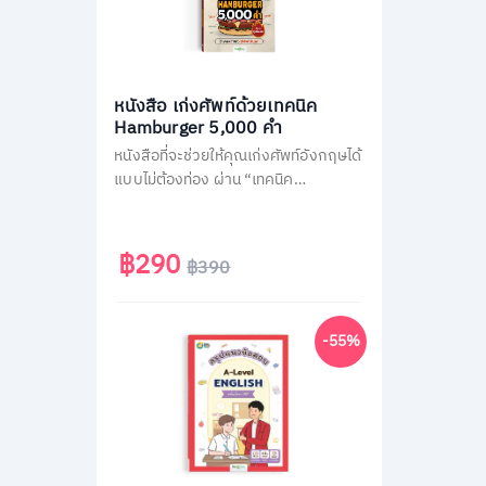
หนังสือ เก่งศัพท์ด้วยเทคนิค
Hamburger 5,000 คำ
หนังสือที่จะช่วยให้คุณเก่งศัพท์อังกฤษได้
แบบไม่ต้องท่อง ผ่าน “เทคนิค
Hamburger” ลัดจำศัพท์ทีเดียวเป็น
หมวด แตกยอดได้มากกว่า 30 คำ เปลี่ยน
คนพื้นฐานน้อยและคนไม่ชอบท่องจำ ให้
฿290
฿390
กลายเป็นคนพูดอังกฤษคล่อง
-55%