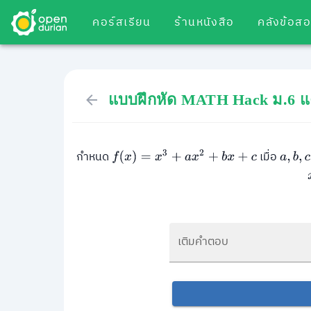
คอร์สเรียน
ร้านหนังสือ
คลังข้อส
แบบฝึกหัด MATH Hack ม.6 แ
กำหนด
เมื่อ
f
(
x
)
=
x
3
+
a
x
2
+
b
x
+
c
a
,
b
,
c
เติมคำตอบ