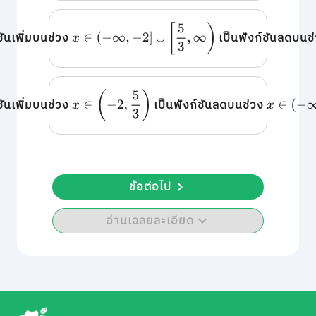
x
∈
(
−
∞
,
−
2
]
∪
[
5
3
,
∞
)
ชันเพิ่มบนช่วง
เป็นฟังก์ชันลดบนช
x
∈
(
−
2
,
5
3
)
x
∈
(
−
∞
,
−
ชันเพิ่มบนช่วง
เป็นฟังก์ชันลดบนช่วง
ข้อต่อไป
อ่านเฉลยละเอียด