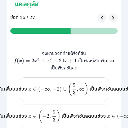
แคลคูลัส
ข้อที่ 15 / 27
จงหาช่วงที่ทำให้ฟังก์ชัน
เป็นฟังก์ชันเพิ่มและ
f
(
x
)
=
2
x
3
+
x
2
−
20
x
+
1
เป็นฟังก์ชันลด
x
∈
(
−
∞
,
−
2
)
∪
(
5
3
,
∞
)
ชันเพิ่มบนช่วง
เป็นฟังก์ชันลดบน
x
∈
(
−
2
,
5
3
)
x
∈
(
−
∞
,
−
2
ชันเพิ่มบนช่วง
เป็นฟังก์ชันลดบนช่วง