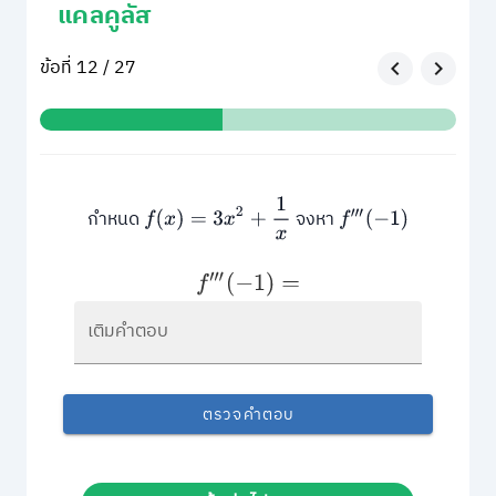
แคลคูลัส
ข้อที่ 12 / 27
f
(
x
)
=
3
x
2
+
1
x
กำหนด
จงหา
f
‴
(
−
1
)
f
‴
(
−
1
)
=
เติมคำตอบ
ตรวจคำตอบ