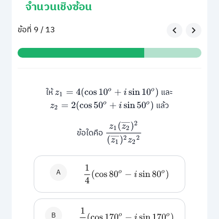
จำนวนเชิงซ้อน
ข้อที่ 9 / 13
ให้
และ
z
1
=
4
(
cos
10
o
+
i
sin
10
o
)
แล้ว
z
2
=
2
(
cos
50
o
+
i
sin
50
o
)
z
1
(
z
2
¯
)
2
(
z
1
¯
)
2
z
2
2
ข้อใดคือ
1
4
(
cos
80
o
−
i
sin
80
o
)
A
1
4
(
cos
170
o
−
i
sin
170
o
)
B