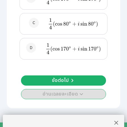
1
4
(
cos
80
o
+
i
sin
80
o
)
C
1
4
(
cos
170
o
+
i
sin
170
o
)
D
ข้อต่อไป
อ่านเฉลยละเอียด