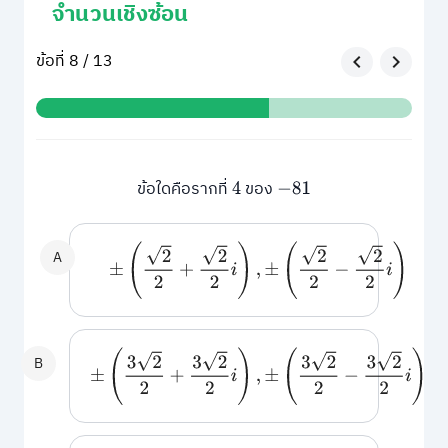
จำนวนเชิงซ้อน
ข้อที่ 8 / 13
ข้อใดคือรากที่
ของ
4
−
81
±
(
2
2
+
2
2
i
)
,
±
(
2
2
−
2
2
i
)
A
±
(
3
2
2
+
3
2
2
i
)
,
±
(
3
2
2
−
3
2
2
i
)
B