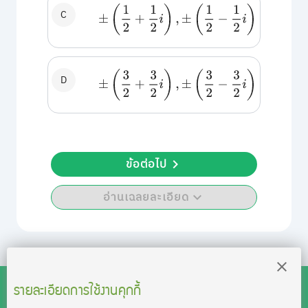
±
(
1
2
+
1
2
i
)
,
±
(
1
2
−
1
2
i
)
C
±
(
3
2
+
3
2
i
)
,
±
(
3
2
−
3
2
i
)
D
ข้อต่อไป
อ่านเฉลยละเอียด
รายละเอียดการใช้งานคุกกี้