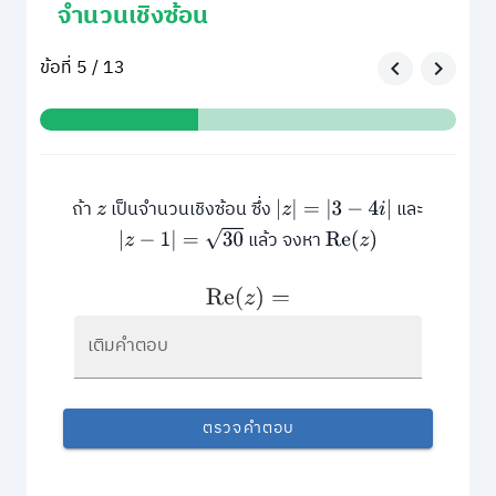
จำนวนเชิงซ้อน
ข้อที่ 5 / 13
ถ้า
เป็นจำนวนเชิงซ้อน ซึ่ง
และ
z
|
z
|
=
|
3
−
4
i
|
|
z
−
1
|
=
30
แล้ว จงหา
Re
(
z
)
Re
(
z
)
=
เติมคำตอบ
ตรวจคำตอบ