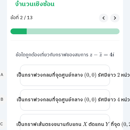
จำนวนเชิงซ้อน
ข้อที่ 2 / 13
ข้อใดถูกต้องเกี่ยวกับกราฟของสมการ
z
−
z
¯
=
4
i
A
เป็นกราฟวงกลมที่จุดศูนย์กลาง
รัศมียาว
หน่
(
0
,
0
)
2
B
เป็นกราฟวงกลมที่จุดศูนย์กลาง
รัศมียาว
หน่
(
0
,
0
)
4
C
เป็นกราฟเส้นตรงขนานกับแกน
ตัดแกน
ที่จุด
X
Y
(
0
,
2