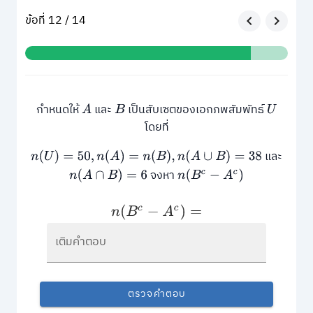
ข้อที่ 12 / 14
กำหนดให้
และ
เป็นสับเซตของเอกภพสัมพัทธ์
A
B
U
โดยที่
และ
n
(
U
)
=
50
,
n
(
A
)
=
n
(
B
)
,
n
(
A
∪
B
)
=
38
จงหา
n
(
A
∩
B
)
=
6
n
(
B
c
−
A
c
)
n
(
B
c
−
A
c
)
=
เติมคำตอบ
ตรวจคำตอบ