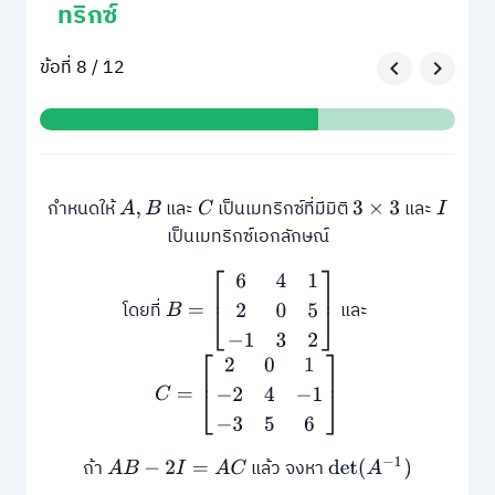
ทริกซ์
ข้อที่ 8 / 12
กำหนดให้
และ
เป็นเมทริกซ์ที่มีมิติ
และ
A
,
B
C
3
×
3
I
เป็นเมทริกซ์เอกลักษณ์
B
=
[
6
4
1
2
0
5
−
1
3
2
]
โดยที่
และ
C
=
[
2
0
1
−
2
4
−
1
−
3
5
6
]
ถ้า
แล้ว จงหา
A
B
−
2
I
=
A
C
det
(
A
−
1
)