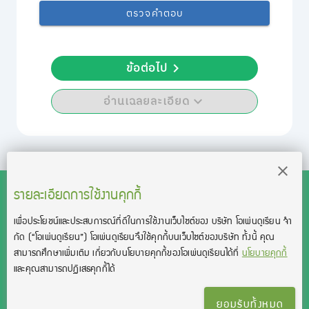
ตรวจคำตอบ
ข้อต่อไป
อ่านเฉลยละเอียด
รายละเอียดการใช้งานคุกกี้
เพื่อประโยชน์และประสบการณ์ที่ดีในการใช้งานเว็บไซต์ของ บริษัท โอเพ่นดูเรียน จํา
สงวนลิขสิทธิ์โดย บริษัท โอเพ่นดูเรียน จำกัด 2021 ©︎ OpenDurian
กัด
(“โอเพ่นดูเรียน”)
โอเพ่นดูเรียนจึงใช้คุกกี้บนเว็บไซต์ของบริษัท ทั้งนี้ คุณ
Co., Ltd.
สามารถศึกษาเพิ่มเติม เกี่ยวกับนโยบายคุกกี้ของโอเพ่นดูเรียนได้ที่
นโยบายคุกกี้
TOEIC® and TOEFL® are registered trademarks of Educational Testing
และคุณสามารถปฏิเสธคุกกี้ได้
Service (ETS).
This product is not endorsed or approved by ETS.
ยอมรับทั้งหมด
เงื่อนไขการใช้งาน
นโยบายความเป็นส่วนตัว
ติดต่อเรา