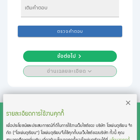
เติมคำตอบ
ตรวจคำตอบ
ข้อต่อไป
อ่านเฉลยละเอียด
รายละเอียดการใช้งานคุกกี้
เพื่อประโยชน์และประสบการณ์ที่ดีในการใช้งานเว็บไซต์ของ บริษัท โอเพ่นดูเรียน จํา
สงวนลิขสิทธิ์โดย บริษัท โอเพ่นดูเรียน จำกัด 2021 ©︎ OpenDurian
กัด
(“โอเพ่นดูเรียน”)
โอเพ่นดูเรียนจึงใช้คุกกี้บนเว็บไซต์ของบริษัท ทั้งนี้ คุณ
Co., Ltd.
สามารถศึกษาเพิ่มเติม เกี่ยวกับนโยบายคุกกี้ของโอเพ่นดูเรียนได้ที่
นโยบายคุกกี้