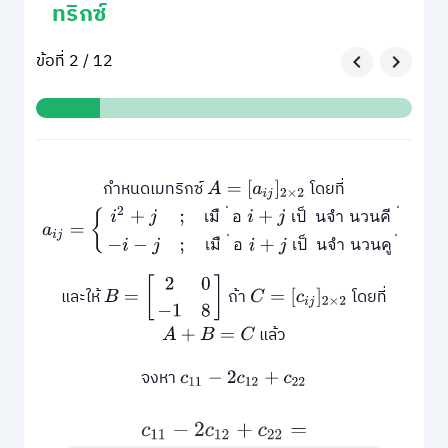
ทริกซ์
ข้อที่ 2 / 12
กำหนดเมทริกซ์
โดยที่
A
=
[
a
i
j
]
2
×
2
a
i
j
=
{
i
2
+
j
;
เมื่อ
i
+
j
เป็นจำนวนคี่
−
i
−
j
;
เมื่อ
i
+
j
เป็นจำนวนคู่
่
่
็
เ
ม
ื
อ
เ
ป
น
จ
ำ
น
ว
น
ค
ี
่
่
็
เ
ม
ื
อ
เ
ป
น
จ
ำ
น
ว
น
ค
ู
B
=
[
2
0
−
1
8
]
และให้
ถ้า
โดยที่
C
=
[
c
i
j
]
2
×
2
แล้ว
A
+
B
=
C
จงหา
c
11
−
2
c
12
+
c
22
c
11
−
2
c
12
+
c
22
=