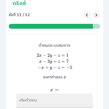
ทริกซ์
ข้อที่ 11 / 12
กำหนดระบบสมการ
2
x
−
2
y
−
z
=
1
x
−
3
y
+
z
=
7
−
x
+
y
−
z
=
−
5
จงหาค่าของ
x
x
=
เติมคำตอบ