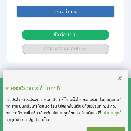
ตรวจคำตอบ
ข้อต่อไป
อ่านเฉลยละเอียด
รายละเอียดการใช้งานคุกกี้
เพื่อประโยชน์และประสบการณ์ที่ดีในการใช้งานเว็บไซต์ของ บริษัท โอเพ่นดูเรียน จํา
สงวนลิขสิทธิ์โดย บริษัท โอเพ่นดูเรียน จำกัด 2021 ©︎ OpenDurian
กัด
(“โอเพ่นดูเรียน”)
โอเพ่นดูเรียนจึงใช้คุกกี้บนเว็บไซต์ของบริษัท ทั้งนี้ คุณ
Co., Ltd.
สามารถศึกษาเพิ่มเติม เกี่ยวกับนโยบายคุกกี้ของโอเพ่นดูเรียนได้ที่
นโยบายคุกกี้
TOEIC® and TOEFL® are registered trademarks of Educational Testing
และคุณสามารถปฏิเสธคุกกี้ได้
Service (ETS).
This product is not endorsed or approved by ETS.