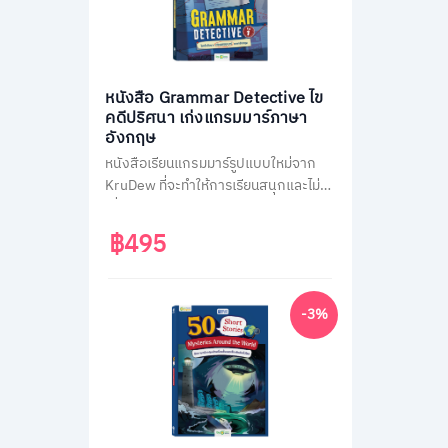
หนังสือ Grammar Detective ไข
คดีปริศนา เก่งแกรมมาร์ภาษา
อังกฤษ
หนังสือเรียนแกรมมาร์รูปแบบใหม่จาก
KruDew ที่จะทำให้การเรียนสนุกและไม่น่า
เบื่อ ด้วยธีมสืบสวนสอบสวน ผู้เรียนจะได้
สวมบทนักสืบ ไขคดีปริศนาไปพร้อมกับ
฿495
การเรียนรู้หลักแกรมมาร์ที่ครอบคลุม
เนื้อหาสำคัญถึง 14 หัวข้อ พร้อมแบบ
ฝึกหัดทบทวนความเข้าใจมากกว่า 400
-3%
ข้อ