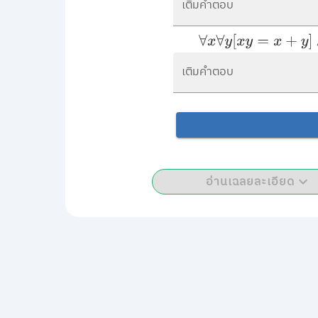
เติมคำตอบ
∀
x
∀
y
[
x
y
=
x
+
y
]
∧
∀
x
∀
y
เติมคำตอบ
อ่านเฉลยละเอียด