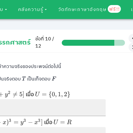
ฟรี!!
อบ
คลังความรู้
วัดทักษะภาษาอังกฤษ
ข้อที่ 10 /
รรกศาสตร์
12
าความจริงของประพจน์ต่อไปนี้
ป็นจริงตอบ
เป็นเท็จตอบ
T
F
เมื่อ
y
2
≠
5
]
U
=
{
0
,
1
,
2
}
เมื่อ
3
=
y
3
−
x
3
]
U
=
R