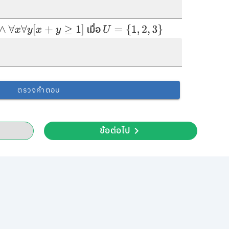
เมื่อ
[
x
+
y
≥
1
]
U
=
{
1
,
2
,
3
}
ตรวจคำตอบ
ข้อต่อไป