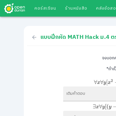
คอร์สเรียน
ร้านหนังสือ
คลังข้อส
แบบฝึกหัด MATH Hack ม.4 ต
จงบอกค่
*ถ้าเ
∀
x
∀
y
[
x
2
+
เติมคำตอบ
∃
x
∀
y
[
(
y
−
x
)