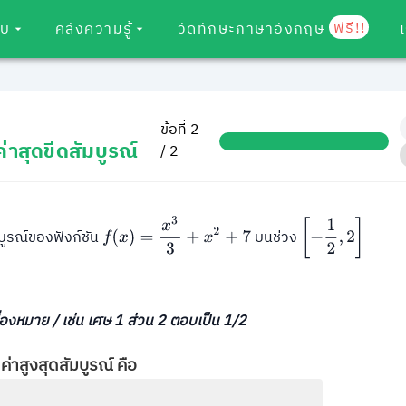
ฟรี!!
อบ
คลังความรู้
วัดทักษะภาษาอังกฤษ
ข้อที่ 2
าสุดขีดสัมบูรณ์
/ 2
f
(
x
)
=
x
3
3
+
x
2
+
7
[
−
1
2
,
2
]
มบูรณ์ของฟังก์ชัน
บนช่วง
รื่องหมาย / เช่น เศษ 1 ส่วน 2 ตอบเป็น 1/2
ค่าสูงสุดสัมบูรณ์ คือ