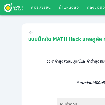
คอร์สเรียน
ร้านหนังสือ
คลังข้อส
แบบฝึกหัด MATH Hack แคลคูลัส ค่
จงหาค่าสูงสุดสัมบูรณ์และค่าต่ำสุดสั
* เศษส่วนให้ใช้เค
เติมคำตอบ