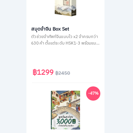
สมุดจำจีน Box Set
ตัวช่วยจำศัพท์จีนแบบไว x2 จำครบกว่า
630 คำ ตั้งแต่ระดับ HSK1-3 พร้อมแบบ
ฝึกหัด และแผ่นพับฉบับพกพา
฿1299
฿2450
-47%