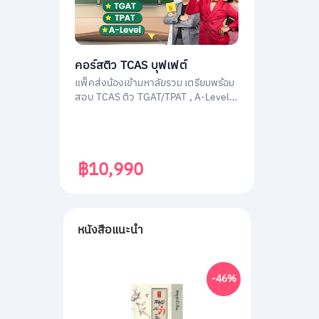
คอร์สติว TCAS บุฟเฟต์
แพ็คส่งน้องเข้ามหาลัยรวม เตรียมพร้อม
สอบ TCAS ติว TGAT/TPAT , A-Level
(วิชาสามัญ) , กสพท โดยติวเตอร์ผู้
เชี่ยวชาญทุกวิชา ประสบการณ์สูง
฿10,990
หนังสือแนะนำ
-46%