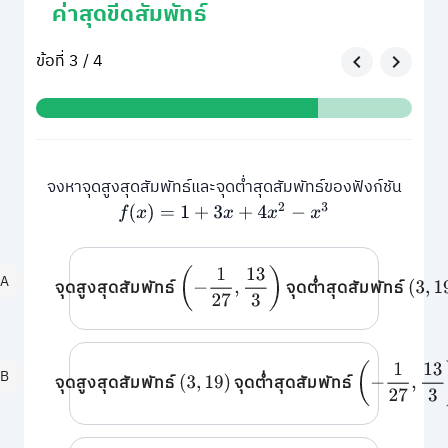
ค่าสุดขีดสัมพัทธ์
ข้อที่ 3 / 4
จงหาจุดสูงสุดสัมพัทธ์และจุดต่ำสุดสัมพัทธ์ของฟังก์ชัน
f
(
x
)
=
1
+
3
x
+
4
x
2
−
x
3
(
−
1
27
,
13
3
)
A
จุดสูงสุดสัมพัทธ์
จุดต่ำสุดสัมพัทธ์
(
3
,
19
(
−
1
27
,
13
3
)
B
จุดสูงสุดสัมพัทธ์
จุดต่ำสุดสัมพัทธ์
(
3
,
19
)