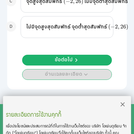
C
จุดสูงสุดสัมพัทธ์
ไม่มีจุดต่ำสุดสัมพัทธ์
(
−
2
,
26
)
D
ไม่มีจุดสูงสุดสัมพัทธ์ จุดต่ำสุดสัมพัทธ์
(
−
2
,
26
)
ข้อต่อไป
อ่านเฉลยละเอียด
รายละเอียดการใช้งานคุกกี้
เพื่อประโยชน์และประสบการณ์ที่ดีในการใช้งานเว็บไซต์ของ บริษัท โอเพ่นดูเรียน จํา
สงวนลิขสิทธิ์โดย บริษัท โอเพ่นดูเรียน จำกัด 2021 ©︎ OpenDurian
กัด
(“โอเพ่นดูเรียน”)
โอเพ่นดูเรียนจึงใช้คุกกี้บนเว็บไซต์ของบริษัท ทั้งนี้ คุณ