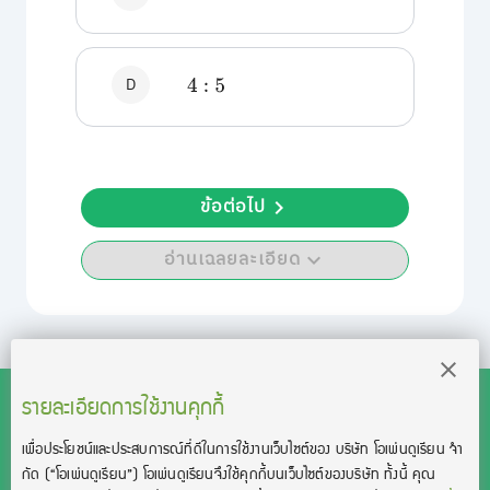
D
4
:
5
ข้อต่อไป
อ่านเฉลยละเอียด
รายละเอียดการใช้งานคุกกี้
เพื่อประโยชน์และประสบการณ์ที่ดีในการใช้งานเว็บไซต์ของ บริษัท โอเพ่นดูเรียน จํา
สงวนลิขสิทธิ์โดย บริษัท โอเพ่นดูเรียน จำกัด 2021 ©︎ OpenDurian
กัด
(“โอเพ่นดูเรียน”)
โอเพ่นดูเรียนจึงใช้คุกกี้บนเว็บไซต์ของบริษัท ทั้งนี้ คุณ
Co., Ltd.