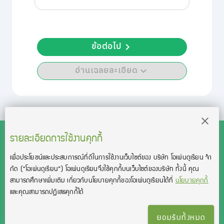
ข้อต่อไป
อ่านเฉลยละเอียด
รายละเอียดการใช้งานคุกกี้
เพื่อประโยชน์และประสบการณ์ที่ดีในการใช้งานเว็บไซต์ของ บริษัท โอเพ่นดูเรียน จํา
สงวนลิขสิทธิ์โดย บริษัท โอเพ่นดูเรียน จำกัด 2021 ©︎ OpenDurian
กัด
(“โอเพ่นดูเรียน”)
โอเพ่นดูเรียนจึงใช้คุกกี้บนเว็บไซต์ของบริษัท ทั้งนี้ คุณ
Co., Ltd.
สามารถศึกษาเพิ่มเติม เกี่ยวกับนโยบายคุกกี้ของโอเพ่นดูเรียนได้ที่
นโยบายคุกกี้
TOEIC® and TOEFL® are registered trademarks of Educational Testing
และคุณสามารถปฏิเสธคุกกี้ได้
Service (ETS).
This product is not endorsed or approved by ETS.
ยอมรับทั้งหมด
เงื่อนไขการใช้งาน
นโยบายความเป็นส่วนตัว
ติดต่อเรา