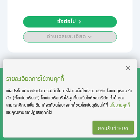
ข้อต่อไป
อ่านเฉลยละเอียด
รายละเอียดการใช้งานคุกกี้
เพื่อประโยชน์และประสบการณ์ที่ดีในการใช้งานเว็บไซต์ของ บริษัท โอเพ่นดูเรียน จํา
สงวนลิขสิทธิ์โดย บริษัท โอเพ่นดูเรียน จำกัด 2021 ©︎ OpenDurian
กัด
(“โอเพ่นดูเรียน”)
โอเพ่นดูเรียนจึงใช้คุกกี้บนเว็บไซต์ของบริษัท ทั้งนี้ คุณ
Co., Ltd.
สามารถศึกษาเพิ่มเติม เกี่ยวกับนโยบายคุกกี้ของโอเพ่นดูเรียนได้ที่
นโยบายคุกกี้
TOEIC® and TOEFL® are registered trademarks of Educational Testing
และคุณสามารถปฏิเสธคุกกี้ได้
Service (ETS).
This product is not endorsed or approved by ETS.
ยอมรับทั้งหมด
เงื่อนไขการใช้งาน
นโยบายความเป็นส่วนตัว
ติดต่อเรา