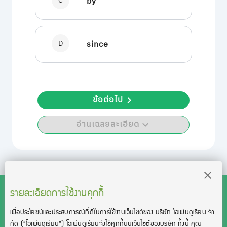
C
by
D
since
ข้อต่อไป
อ่านเฉลยละเอียด
รายละเอียดการใช้งานคุกกี้
เพื่อประโยชน์และประสบการณ์ที่ดีในการใช้งานเว็บไซต์ของ บริษัท โอเพ่นดูเรียน จํา
สงวนลิขสิทธิ์โดย บริษัท โอเพ่นดูเรียน จำกัด 2021 ©︎ OpenDurian
กัด
(“โอเพ่นดูเรียน”)
โอเพ่นดูเรียนจึงใช้คุกกี้บนเว็บไซต์ของบริษัท ทั้งนี้ คุณ