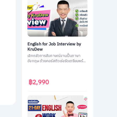
English for Job Interview by
KruDew
เลิกกลัวการสัมภาษณ์งานเป็นภาษา
อังกฤษ ด้วยคอร์สติวเร่งรัดเตรียมพร้อม
ประหยัดเวลา ได้งานชัวร์ ครูดิวเตรียม
คำถามที่เจอบ่อย วิธีการตอบมาครบหมด
แล้ว
฿2,990