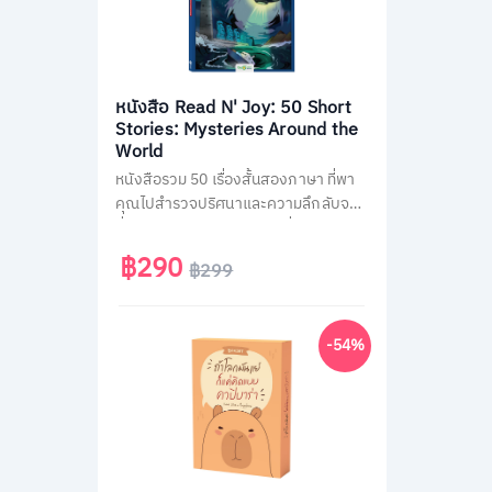
หนังสือ Read N' Joy: 50 Short
Stories: Mysteries Around the
World
หนังสือรวม 50 เรื่องสั้นสองภาษา ที่พา
คุณไปสำรวจปริศนาและความลึกลับจาก
ทั่วโลก เช่น พีระมิด, เอเลียนที่ Area 51
และสามเหลี่ยมเบอร์มิวด้า อ่านง่าย จบใน
฿290
฿299
หน้าเดียว พร้อม QR Code ฟังเสียง
เจ้าของภาษา และคำศัพท์สำคัญกว่า
1,500 คำ ช่วยพัฒนาทักษะอ่าน-ฟัง
-54%
ภาษาอังกฤษได้อย่างสนุกสนาน เหมาะ
สำหรับผู้ที่ชอบเรื่องลึกลับและต้องการ
ฝึกภาษาในเวลาเดียวกัน